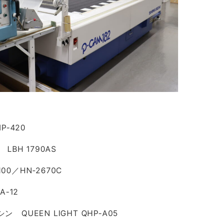
P-420
BH 1790AS
100／HN-2670C
-12
QUEEN LIGHT QHP-A05