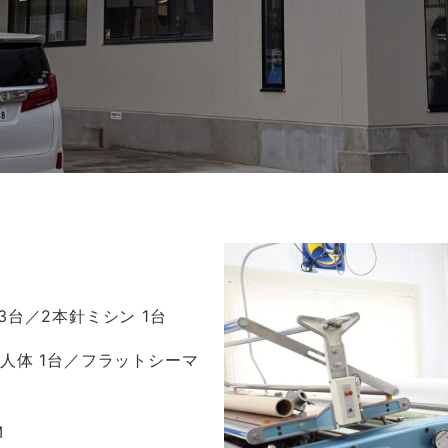
3台／2本針ミシン 1台
／人体 1台／フラットシーマ
M